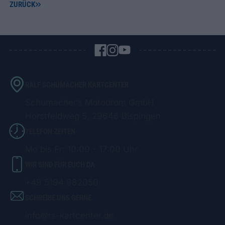
ZURÜCK
RALF SCHUMACHER KARTCENTER
Schumacher’s Motodrom GmbH
Horstfeldweg 5, 29646 Bispingen
TELEFON ZEITEN
Mo bis Fr: 10:00 - 17:00 Uhr
WIR SIND FÜR EUCH DA
+49 5194 982050
SCHREIBE UNS GERNE
info@rs-kartcenter.de