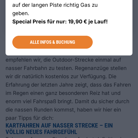
auf der langen Piste richtig Gas zu
geben.
Special Preis für nur: 19,90 € je Lauf!
ALLE INFOS & BUCHUNG
Für alle Kartbegeisterten, die nach einer speziellen
Herausforderung oder Abwechslung suchen,
empfehlen wir, die Outdoor-Strecke einmal auf
nasser Fahrbahn zu testen. Regenanzüge stellen
wir dir natürlich kostenlos zur Verfügung. Die
Erfahrung der letzten Jahre zeigt, dass das Fahren
im Regen einen ganz besonderen Reiz hat und
enorm viel Fahrspaß bringt. Damit du sicher durch
die nassen Runden kommst, haben wir hier ein
paar Tipps für dich:
KARTFAHREN AUF NASSER STRECKE – EIN
VÖLLIG NEUES FAHRGEFÜHL