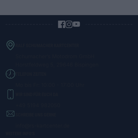
RALF SCHUMACHER KARTCENTER
Schumacher’s Motodrom GmbH
Horstfeldweg 5, 29646 Bispingen
TELEFON ZEITEN
Mo bis Fr: 10:00 - 17:00 Uhr
WIR SIND FÜR EUCH DA
+49 5194 982050
SCHREIBE UNS GERNE
info@rs-kartcenter.de
WEITERE INFO’S