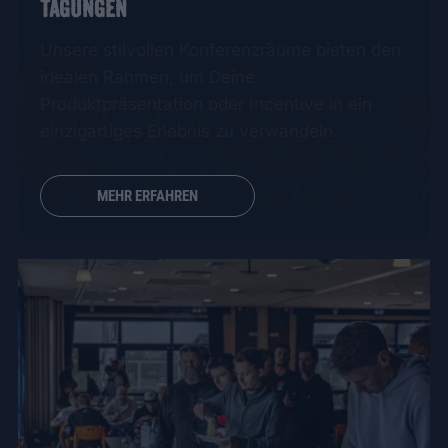
TAGUNGEN
Unsere stilvollen Konferenzräume bieten den
idealen Rahmen, um Deine
Produktpräsentation oder Incentive in ein
einzigartiges Erlebnis zu verwandeln.
MEHR ERFAHREN