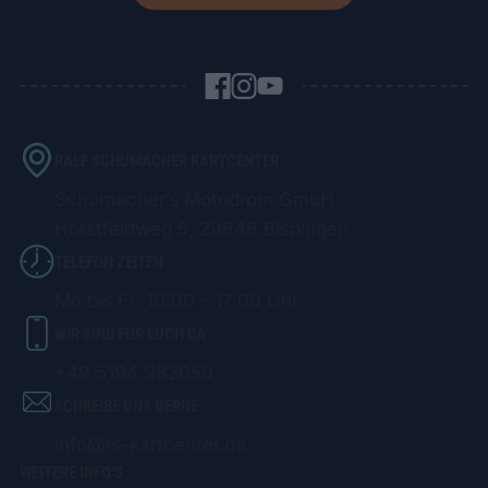
RALF SCHUMACHER KARTCENTER
Schumacher’s Motodrom GmbH
Horstfeldweg 5, 29646 Bispingen
TELEFON ZEITEN
Mo bis Fr: 10:00 - 17:00 Uhr
WIR SIND FÜR EUCH DA
+49 5194 982050
SCHREIBE UNS GERNE
info@rs-kartcenter.de
WEITERE INFO’S