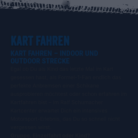
KART FAHREN
KART FAHREN – INDOOR UND
OUTDOOR STRECKE
Egal ob Du als Kind das letzte Mal im Kart
gesessen hast, als Formel-1-Fan endlich das
perfekte Anbremsen einer Schikane
ausprobieren möchtest oder schon erfahren im
Kartfahren bist – im Ralf Schumacher
Kartcenter erwartet Dich ein intensives
Motorsport-Erlebnis, das Du so schnell nicht
vergessen wirst.
Gruppe, Einzelfahrt oder Kind?