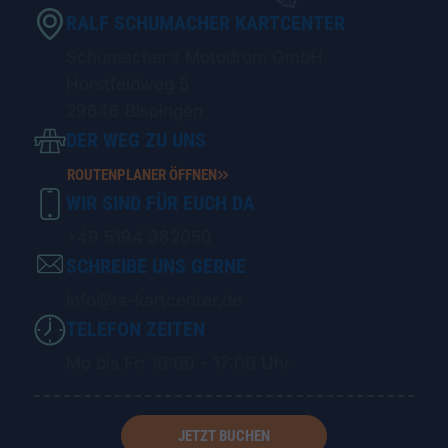
RALF SCHUMACHER KARTCENTER
Schumacher’s Motodrom GmbH
Horstfeldweg 5
29646 Bispingen
DER WEG ZU UNS
ROUTENPLANER ÖFFNEN
WIR SIND FÜR EUCH DA
+49 5194 982050
SCHREIBE UNS GERNE
info@rs-kartcenter.de
TELEFON ZEITEN
Mo bis Fr: 10:00 - 17:00 Uhr
JETZT BUCHEN