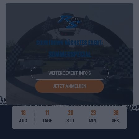
COUNTDOWN NÄCHSTES EVENT:
SOMMERSPECIAL
WEITERE EVENT INFO'S
JETZT ANMELDEN
18
11
20
23
35
AUG
TAGE
STD.
MIN.
SEK.