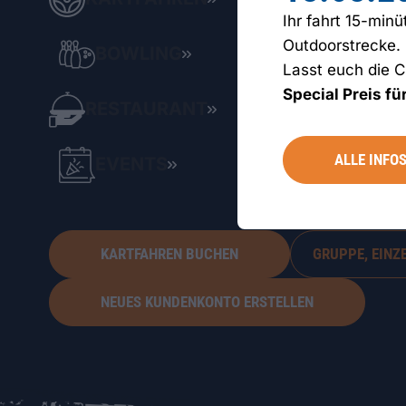
WERKSTATT
DOWNLOADS
Ihr fahrt 15-min
Outdoorstrecke.
BOWLING
Lasst euch die C
Special Preis für
RESTAURANT
ALLE INFO
EVENTS
KARTFAHREN BUCHEN
GRUPPE, EINZ
NEUES KUNDENKONTO ERSTELLEN