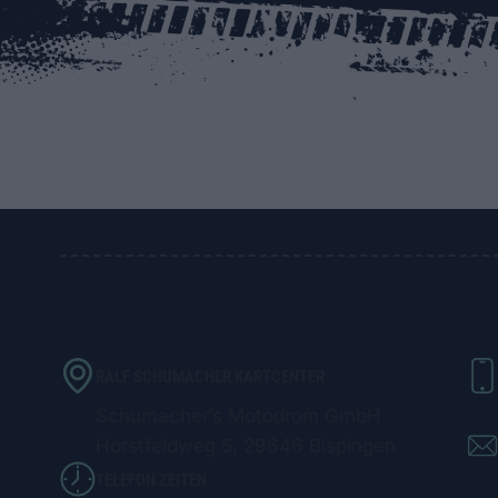
RALF SCHUMACHER KARTCENTER
Schumacher’s Motodrom GmbH
Horstfeldweg 5, 29646 Bispingen
TELEFON ZEITEN