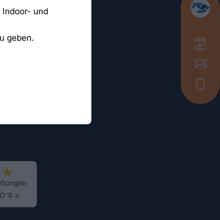
n Indoor- und
zu geben.
rtungen
O'S »